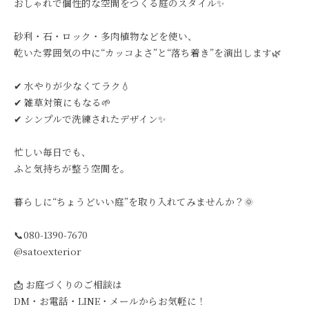
おしゃれで個性的な空間をつくる庭のスタイル✨
砂利・石・ロック・多肉植物などを使い、
乾いた雰囲気の中に“カッコよさ”と“落ち着き”を演出します🌿
✔ 水やりが少なくてラク💧
✔ 雑草対策にもなる🌱
✔ シンプルで洗練されたデザイン✨
忙しい毎日でも、
ふと気持ちが整う空間を。
暮らしに“ちょうどいい庭”を取り入れてみませんか？🌞
📞080-1390-7670
@satoexterior
📩 お庭づくりのご相談は
DM・お電話・LINE・メールからお気軽に！