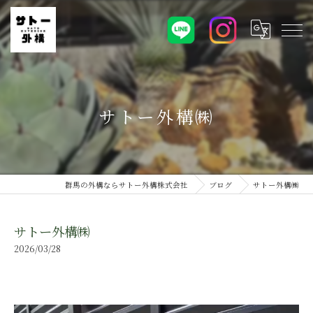
サトー外構㈱
群馬の外構ならサトー外構株式会社
ブログ
サトー外構㈱
サトー外構㈱
2026/03/28