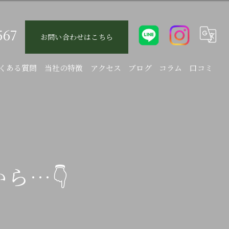
567
お問い合わせはこちら
くある質問
当社の特徴
アクセス
ブログ
コラム
口コミ
エクステリア
庭
駐車場
ら…👇
新築
リフォーム