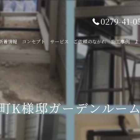
0279-41-0
新着情報
コンセプト
サービス
ご依頼のながれ
施工事例
よ
町K様邸ガーデンルー