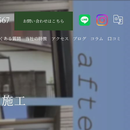
567
お問い合わせはこちら
くある質問
当社の特徴
アクセス
ブログ
コラム
口コミ
エクステリア
庭
駐車場
ム施工
新築
リフォーム