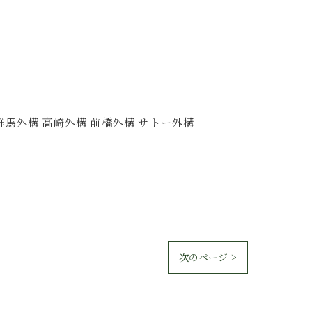
群馬外構 高崎外構 前橋外構 サトー外構
次のページ >