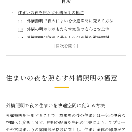
目次
住まいの夜を照らす外構照明の極意
外構照明で夜の住まいを快適空間に変える方法
外構の明かりがもたらす家族の安心と安全性
外構照明の役割と暮らしへの影響を徹底解説
外構照明が夜の外観を美しく演出する理由
外構照明選びで防犯性と美観を同時に高める
外構照明が生み出す群馬県の上質な空間
外構照明で群馬県の夜の空間を上質に演出
住まいの夜を照らす外構照明の極意
外構照明がもたらす群馬県の夜間の魅力とは
群馬県の外構照明が創るリラックス空間の秘訣
外構照明で住まいの高級感と温かみを実現
群馬県の気候に合う外構照明の選び方ポイント
外構照明で夜の住まいを快適空間に変える方法
高級感と温かみを叶える照明選びのコツ
外構照明を活用することで、群馬県の夜の住まいは一気に快適な
外構照明で高級感と温かみを両立する方法
空間へと変貌します。照明の配置や光色の工夫により、アプロー
外構照明選びで失敗しない重要なチェックポイン
チや玄関まわりの雰囲気が格段に向上し、住まい全体の印象がア