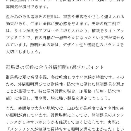
雰囲気が演出できます。
温かみのある電球色の照明は、家族や来客をやさしく迎え入れる
効果があり、住まい全体に安心感を与えます。実際の施工例で
は、ライン照明をアプローチに取り入れたり、植栽をライトアッ
プすることで、夜の外構が一層華やかになったという声が寄せら
れています。照明計画の際は、デザイン性と機能性のバランスを
大切にしましょう。
群馬県の気候に合う外構照明の選び方ポイント
群馬県は夏は高温多湿、冬は乾燥しやすい気候が特徴です。その
ため、外構照明選びでは耐候性・防水性に優れた照明器具を選ぶ
ことが重要です。特に屋外設置の場合、IP規格（防塵・防水性
能）に注目し、雨や雪、埃に強い製品を選定しましょう。
また、寒暖差の大きい地域では、LEDなど長寿命で省エネ性の高
い照明が適しています。設置場所によっては、照明器具のメンテ
ナンスがしやすいかどうかも確認しておくと安心です。実際に
「メンテナンスが簡単で長持ちする照明を選んでよかった」とい