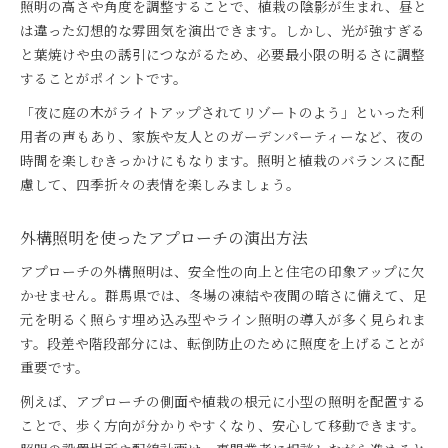
照明の高さや角度を調整することで、植栽の陰影が生まれ、昼と
は違った幻想的な雰囲気を演出できます。しかし、光が強すぎる
と葉焼けや虫の誘引につながるため、必要最小限の明るさに調整
することがポイントです。
「夜に庭の木がライトアップされてリゾートのよう」といった利
用者の声もあり、家族や友人とのガーデンパーティーなど、夜の
時間を楽しむきっかけにもなります。照明と植栽のバランスに配
慮して、四季折々の表情を楽しみましょう。
外構照明を使ったアプローチの演出方法
アプローチの外構照明は、安全性の向上と住宅の印象アップに欠
かせません。群馬県では、冬場の凍結や夜間の暗さに備えて、足
元を明るく照らす埋め込み型やライン照明の導入が多く見られま
す。段差や階段部分には、転倒防止のために照度を上げることが
重要です。
例えば、アプローチの側面や植栽の根元に小型の照明を配置する
ことで、歩く方向が分かりやすくなり、安心して移動できます。