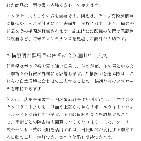
れた商品は、雨や雪にも強く安心して使えます。
メンテナンスのしやすさも重要です。例えば、ランプ交換が簡単
な構造や、汚れが付きにくい表面加工が施されていると、掃除や
部品交換の手間が軽減されます。施工時には配線の位置や保護管
の設置など、将来のメンテナンスを見越した設計が大切です。
外構照明が群馬県の四季に合う理由と工夫点
群馬県は春の花粉や夏の強い日差し、秋の落葉、冬の雪といった
四季折々の特徴が外構にも影響します。外構照明を選ぶ際は、こ
れらの自然環境に合わせて工夫することで、快適な夜のアプロー
チを維持できます。
例えば、落葉や積雪で照明が覆われやすい場所には、上向きのグ
ランドライトよりも、側面や上部から照らすポールライトやウォ
ールライトが適しています。照明の角度や高さを調整すること
で、季節ごとの障害物を回避しやすくなります。また、ソーラー
式やセンサー式の照明を活用すれば、日照時間が変化する季節で
も自動で点灯・消灯でき、省エネ効果も期待できます。