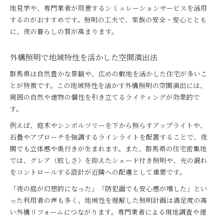
地見学や、専門業者が用意するシミュレーションサービスを活用
するのがおすすめです。照明の工夫で、家族の安全・安心ととも
に、夜の暮らしの質が高まります。
外構照明で地域特性を活かした空間演出法
群馬県は自然豊かな景観や、広めの敷地を活かした住宅が多いこ
とが特徴です。この地域特性を活かす外構照明の空間演出には、
周囲の自然や建物の個性を引き立てるライティングが効果的で
す。
例えば、庭木やシンボルツリーを下から照らすアップライトや、
石畳やアプローチを強調するラインライトを配置することで、夜
間でも立体感や奥行きが生まれます。また、群馬県の住宅密集地
では、グレア（眩しさ）を抑えたシェード付き照明や、光の漏れ
をコントロールする設計が近隣への配慮として重要です。
「夜の庭が幻想的になった」「防犯面でも安心感が増した」とい
った利用者の声も多く、地域性を理解した照明計画は満足度の高
い外構リフォームにつながります。専門業者による現地調査や提