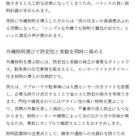
強すぎると人工的な印象になってしまうため、バランスの良い照
明計画が求められます。
実際に外構照明を導入した方からは「夜の住まいが高級感あふれ
る空間になった」「シンプルな外構でも照明で個性が出せた」と
いった満足の声が聞かれます。
外構照明選びで防犯性と美観を同時に高める
外構照明を選ぶ際には、防犯性と美観の両立が重要なポイントで
す。群馬県の住宅事情を踏まえると、センサーライトやタイマー
付き照明の導入が効果的です。
例えば、アプローチや駐車場には人感センサー付きライトを設置
し、必要な時だけ点灯することで省エネと防犯の両方を実現でき
ます。門柱や植栽まわりにはデザイン性の高い照明を選ぶこと
で、夜間の外観を美しく演出しつつ、不審者の侵入抑止にもつな
がります。照明メーカーや種類によって光の広がり方や色味が異
なるため、事前にサンプルで確認することをおすすめします。
照明設置時の注意点として、隣家や道路への光漏れを防ぐため