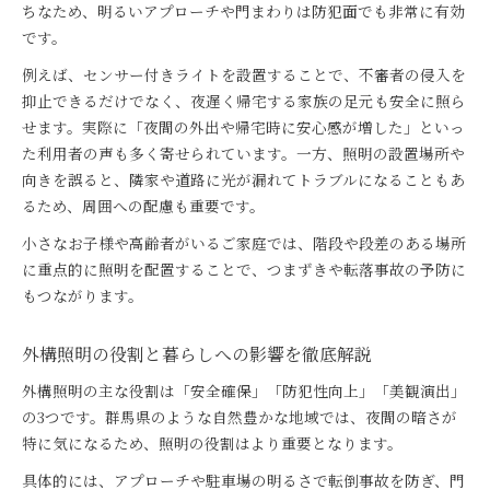
ちなため、明るいアプローチや門まわりは防犯面でも非常に有効
群馬県の気候に適した照明デザイン術
です。
外構照明で群馬県の気候に強いデザインの選び方
群馬県向け外構照明の耐久性とメンテナンス性
例えば、センサー付きライトを設置することで、不審者の侵入を
抑止できるだけでなく、夜遅く帰宅する家族の足元も安全に照ら
外構照明が群馬県の四季に合う理由と工夫点
せます。実際に「夜間の外出や帰宅時に安心感が増した」といっ
外構照明デザインで実現する快適な夜の暮らし
た利用者の声も多く寄せられています。一方、照明の設置場所や
外構照明で地域特性を活かした空間演出法
向きを誤ると、隣家や道路に光が漏れてトラブルになることもあ
るため、周囲への配慮も重要です。
小さなお子様や高齢者がいるご家庭では、階段や段差のある場所
に重点的に照明を配置することで、つまずきや転落事故の予防に
もつながります。
外構照明の役割と暮らしへの影響を徹底解説
外構照明の主な役割は「安全確保」「防犯性向上」「美観演出」
の3つです。群馬県のような自然豊かな地域では、夜間の暗さが
特に気になるため、照明の役割はより重要となります。
具体的には、アプローチや駐車場の明るさで転倒事故を防ぎ、門