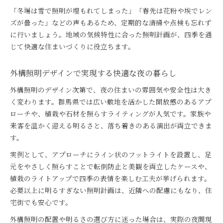
「冬場は雪で照明が埋もれてしまった」「春先は花粉や埃でレン
ズが曇った」などの声もあるため、定期的な清掃や点検も忘れず
に行いましょう。地域の気候特性に合った照明計画が、四季を通
じて快適な住まいづくりに役立ちます。
外構照明デザインで実現する快適な夜の暮らし
外構照明のデザイン次第で、夜の住まいの雰囲気や安全性は大き
く変わります。群馬県では広い敷地を活かした開放感のあるアプ
ローチや、植栽や石材を照らすライティングが人気です。家族や
来客を温かく迎える明るさと、落ち着きのある演出が両立できま
す。
実例として、アプローチにライン状のフットライトを設置し、足
元をやさしく照らすことで転倒防止と美観を両立したケースや、
植栽のライトアップで四季の表情を楽しむ工夫が挙げられます。
必要以上に明るすぎない照明計画は、近隣への配慮にもなり、住
宅街でも安心です。
外構照明の配置や明るさの選び方に迷った場合は、実際の夜間現