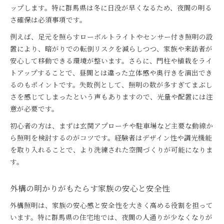
ト
ップします。特に群馬県は冬に日没が早くなるため、夜間の明る
外構照明に適した光色とデザインの選び方
さ確保は必須事項です。
外構照明の配置で高級感を演出するテクニック
例えば、足元を照らすローボルトライトやセンサー付き照明の設
外構照明で家族や来客を温かく迎える工夫
置により、暗がりでの転倒リスクを減らしつつ、家族や来訪者が
安心して移動できる環境が整います。さらに、門柱や植栽をライ
外構を美しく彩る夜間照明の楽しみ方
トアップすることで、昼間とは違った立体感や奥行きを演出でき
外構照明で夜の庭を美しく彩るアイデア集
るのもポイントです。失敗例として、照明の数が多すぎてまぶし
外構照明と植栽の組み合わせで魅力を引き出す
さを感じてしまったという声もありますので、光量や配置には注
外構照明を使ったアプローチの演出方法
意が必要です。
外構照明で夜間も楽しめるエクステリア空間に
初心者の方は、まずは玄関アプローチや駐車場など主要な動線か
外構照明で家族団らんの時間を豊かにする工夫
ら照明を検討するのがコツです。経験者はデザイン性や調光機能
暮らしの安心感を高める外構照明導入法
を取り入れることで、より洗練された空間づくりが可能になりま
外構照明導入で暮らしの安心感を向上させる方法
す。
外構照明が暮らしの安全性に与える効果とは
外構照明で防犯性と安心感を両立させるコツ
外構の明かりがもたらす家族の安心と安全性
外構照明導入の流れと注意すべきポイント
外構照明は、家族の安心感と安全性を大きく高める役割を担って
外構照明で夜の転倒リスクを減らす工夫
います。特に群馬県の住宅地では、夜間の人通りが少なくなりが