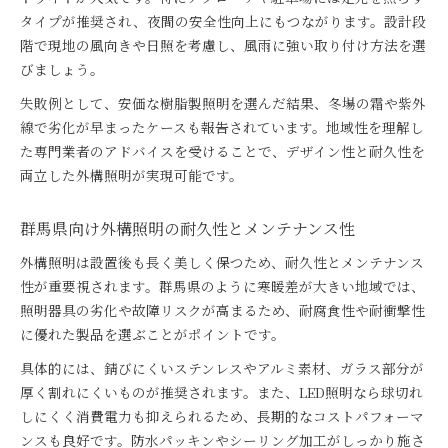
タイプが推奨され、夜間の安全性向上にもつながります。設計段
階で現地の風向きや日照を考慮し、風雨に強い取り付け方法を選
びましょう。
失敗例として、安価な樹脂製照明を選んだ結果、冬場の霜や紫外
線で劣化が早まったケースも報告されています。地域性を理解し
た専門業者のアドバイスを受けることで、デザイン性と耐久性を
両立した外構照明が実現可能です。
群馬県向け外構照明の耐久性とメンテナンス性
外構照明は設置後も長く美しく保つため、耐久性とメンテナンス
性が重要視されます。群馬県のように寒暖差が大きい地域では、
照明器具の劣化や故障リスクが高まるため、耐腐食性や耐衝撃性
に優れた製品を選ぶことがポイントです。
具体的には、錆びにくいステンレスやアルミ素材、ガラス部分が
厚く割れにくいものが推奨されます。また、LED照明なら球切れ
しにくく消費電力も抑えられるため、長期的なコストパフォーマ
ンスも良好です。防水パッキンやシーリング加工がしっかり施さ