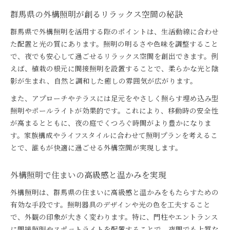
群馬県の外構照明が創るリラックス空間の秘訣
群馬県で外構照明を活用する際のポイントは、生活動線に合わせ
た配置と光の質にあります。照明の明るさや色味を調整すること
で、夜でも安心して過ごせるリラックス空間を創出できます。例
えば、植栽の根元に間接照明を設置することで、柔らかな光と陰
影が生まれ、自然と調和した癒しの雰囲気が広がります。
また、アプローチやテラスには足元をやさしく照らす埋め込み型
照明やポールライトが効果的です。これにより、移動時の安全性
が高まるとともに、夜の庭でくつろぐ時間がより豊かになりま
す。家族構成やライフスタイルに合わせて照明プランを考えるこ
とで、誰もが快適に過ごせる外構空間が実現します。
外構照明で住まいの高級感と温かみを実現
外構照明は、群馬県の住まいに高級感と温かみをもたらすための
有効な手段です。照明器具のデザインや光の色を工夫すること
で、外観の印象が大きく変わります。特に、門柱やエントランス
に間接照明やスポットライトを配置することで、夜間でも上質な