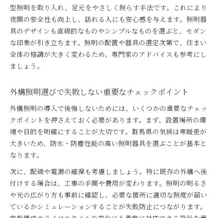
型照明を取り入れ、足元をやさしく照らす手法です。これにより
夜間の安全性も向上し、訪れる人にも安心感を与えます。照明器
具のデザインも直線的なものやシンプルなものを選ぶと、モダン
な印象が引き立ちます。照明の配置や器具の選定次第で、住まい
全体の格調が大きく変わるため、専門家のアドバイスも参考にし
ましょう。
外構照明選びで失敗しない重要なチェックポイント
外構照明の導入で後悔しないためには、いくつかの重要なチェッ
クポイントを押さえておく必要があります。まず、設置場所の環
境や目的を明確にすることが大切です。群馬県の気候は寒暖差が
大きいため、防水・防塵性能の高い照明器具を選ぶことが基本と
なります。
次に、配線や電源の確保も考慮しましょう。特に既存の外構へ後
付けする場合は、工事の手間や費用が変わります。照明の明るさ
や光の広がり方も事前に確認し、必要な箇所に適切な照度が届い
ているかシミュレーションすることが失敗防止につながります。