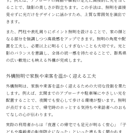
す。例えば、アプローチの両脇や植栽の足元に間接的に光を当て
ることで、陰影の美しさが際立ちます。この手法は、照明を直接
見せずに光だけをデザインに活かすため、上質な雰囲気を演出で
きます。
また、門柱や表札周りにポイント照明を設けることで、家の顔と
なる部分を強調しつつ高級感をアップできます。照明の角度や配
置を工夫し、必要以上に明るくしすぎないことも大切です。光と
影のバランスを意識し、全体の統一感を持たせることで、群馬県
の広い敷地にも映える外構が完成します。
外構照明で家族や来客を温かく迎える工夫
外構照明は、家族や来客を温かく迎えるための大切な役割を果た
します。例えば、玄関までのアプローチや駐車場にやさしい光を
配置することで、夜間でも安心して歩ける環境が整います。照明
が点灯することで、帰宅時のホッとする気持ちや来訪者へのおも
てなしの心が伝わります。
実際の利用者からは「夜遅くの帰宅でも足元が明るく安心」「子
どもや高齢者の転倒防止になった」といった声も多く聞かれま