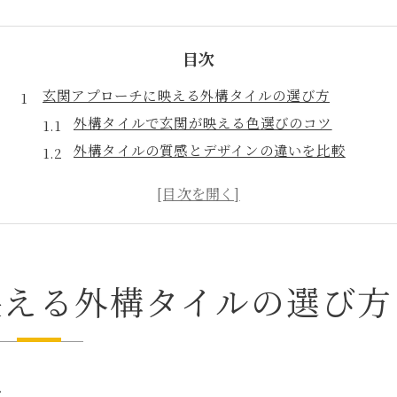
目次
玄関アプローチに映える外構タイルの選び方
外構タイルで玄関が映える色選びのコツ
外構タイルの質感とデザインの違いを比較
外構アプローチにおすすめのタイル配置法
外構タイルで玄関をおしゃれに見せる工夫
外構タイル選びで注目したい耐久性の基準
タイルとコンクリート比較で外構費用に納得
映える外構タイルの選び方
外構タイルとコンクリートの費用差と特徴
外構タイルの初期費用と維持コストを比較
外構タイルとコンクリートで迷うポイント
外構タイルの長期メンテナンス性の利点
ツ