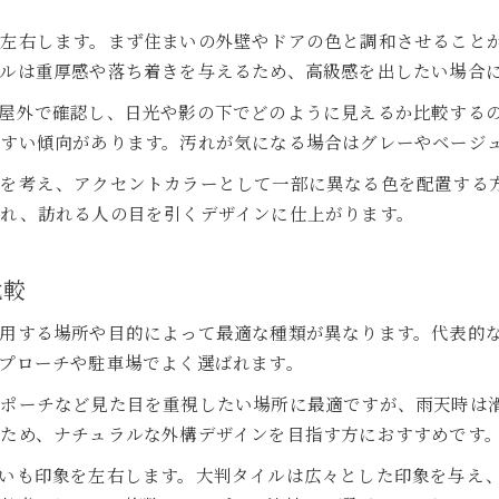
外構タイルとコンクリート選びの判断基準
快適な駐車場に外構タイルを使うメリット
く左右します。まず住まいの外壁やドアの色と調和させること
外構タイルで駐車場が快適になる理由
ルは重厚感や落ち着きを与えるため、高級感を出したい場合
外構タイル駐車場のメンテナンス性を解説
屋外で確認し、日光や影の下でどのように見えるか比較する
外構タイルを使った駐車スペースの利便性
やすい傾向があります。汚れが気になる場合はグレーやベージ
外構タイルで防汚・耐久性を高める方法
スを考え、アクセントカラーとして一部に異なる色を配置する
車との相性が良い外構タイルの選び方
れ、訪れる人の目を引くデザインに仕上がります。
外構タイルの種類と機能性を徹底解説
外構タイルの種類ごとの特徴と用途
比較
外構タイルに求められる機能性とは
用する場所や目的によって最適な種類が異なります。代表的
外構タイル選びで重視すべきポイント
プローチや駐車場でよく選ばれます。
おしゃれな外構タイルのバリエーション
関ポーチなど見た目を重視したい場所に最適ですが、雨天時は
外構タイルの性能比較と選定のコツ
ため、ナチュラルな外構デザインを目指す方におすすめです
DIYで実現できる外構タイルの貼り方とは
いも印象を左右します。大判タイルは広々とした印象を与え
外構タイルDIYに必要な道具と準備