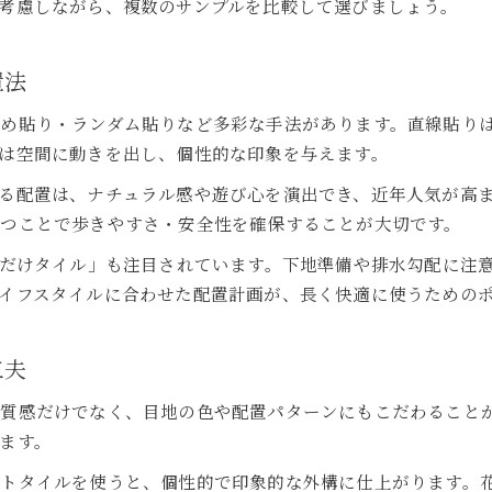
考慮しながら、複数のサンプルを比較して選びましょう。
初心者でもできる外構タイル貼り方ガイド
外構タイルDIY貼りの手順と注意点
置法
外構タイルDIYでよくある失敗例と対策
外構タイル置くだけ施工のメリット紹介
め貼り・ランダム貼りなど多彩な手法があります。直線貼り
は空間に動きを出し、個性的な印象を与えます。
外構タイルの費用相場とコスト削減術
外構タイルの費用相場を分かりやすく解説
る配置は、ナチュラル感や遊び心を演出でき、近年人気が高
つことで歩きやすさ・安全性を確保することが大切です。
外構タイル費用を比較して賢く選ぶ方法
外構タイルコスト削減の具体的な工夫例
くだけタイル」も注目されています。下地準備や排水勾配に注
外構タイル安い購入先の選び方と注意点
イフスタイルに合わせた配置計画が、長く快適に使うための
外構タイル費用内訳を知って予算管理
工夫
や質感だけでなく、目地の色や配置パターンにもこだわること
ます。
ントタイルを使うと、個性的で印象的な外構に仕上がります。