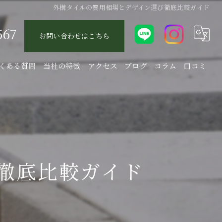
外構タイルの費用相場とデザイン選び徹底比較ガイド
567
お問い合わせはこちら
くある質問
当社の特徴
アクセス
ブログ
コラム
口コミ
エクステリア
庭
駐車場
徹底比較ガイド
新築
リフォーム