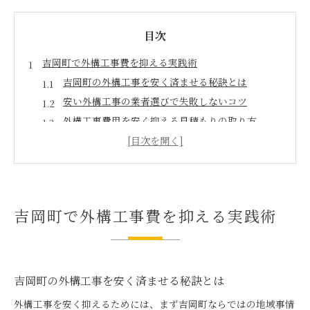
目次
吉岡町で外構工事費を抑える実践術
吉岡町の外構工事を安く済ませる秘訣とは
安い外構工事の業者選びで失敗しないコツ
外構工事費用を安く抑える見積もりの取り方
外構工事を安くするための優先順位の決め方
外構工事を安くおしゃれに仕上げる工夫集
おしゃれ駐車場を安く叶える工夫集
安い外構工事でおしゃれな駐車場を実現する方法
吉岡町で外構工事費を抑える実践術
吉岡町で安い駐車場外構工事のデザイン例紹介
お金のかからない駐車場外構の賢い作り方
外構工事を安く済ませる駐車場の素材選び
安くておしゃれな駐車場外構の施工ポイント
吉岡町の外構工事を安く済ませる秘訣とは
予算50万円で実現できる外構の考え方
外構工事を安く抑えるためには、まず吉岡町ならではの地域事情