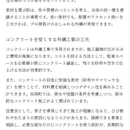
性を高めつつ予算を守るアイテムです。
素材を選ぶ際は、色や質感のバランスを考え、全体の統一感を意
識することが重要です。安い素材でも、配置やアクセント使いを
工夫すれば、プロ顔負けのおしゃれな外構が実現できます。
コンクリートを安くする外構工事の工夫
コンクリートは外構工事で多用されますが、施工面積が広がるほ
ど費用が高額になります。コストを抑える方法として、駐車スペ
ースを必要最小限にコンクリート舗装し、残りを砂利や芝生で仕
上げる方法が効果的です。
また、コンクリートの目地に安価な素材（砂利やタマリュウな
ど）を使うことで、材料費を削減しつつデザイン性を高めること
ができます。吉岡町では、排水や地盤の条件を考慮しつつ、部分
的なコンクリート施工がよく選ばれています。
注意点として、安さを重視しすぎて施工が粗雑になると、ひび割
れや水たまりの原因になるリスクがあります。信頼できる業者と
相談し、必要な部分だけにコンクリートを使う設計が、長期的な