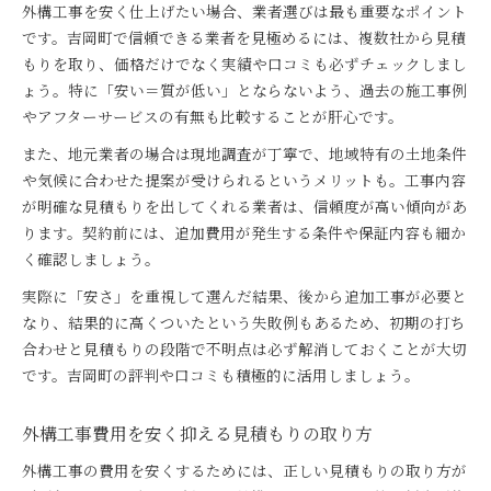
お金のかからない外構DIYの始め方と注意点
外構工事を安く仕上げたい場合、業者選びは最も重要なポイント
吉岡町で外構工事を安くするDIY活用術
です。吉岡町で信頼できる業者を見極めるには、複数社から見積
もりを取り、価格だけでなく実績や口コミも必ずチェックしまし
賢く見積もり交渉！安い外構の秘訣
ょう。特に「安い＝質が低い」とならないよう、過去の施工事例
外構工事を安くするための見積もり交渉術
やアフターサービスの有無も比較することが肝心です。
吉岡町で安い外構工事を実現する値引きのコツ
また、地元業者の場合は現地調査が丁寧で、地域特有の土地条件
見積もり比較で外構工事を安く済ませる方法
や気候に合わせた提案が受けられるというメリットも。工事内容
外構工事の費用を安く抑える交渉ポイント
が明確な見積もりを出してくれる業者は、信頼度が高い傾向があ
安い外構工事のための業者との付き合い方
ります。契約前には、追加費用が発生する条件や保証内容も細か
く確認しましょう。
実際に「安さ」を重視して選んだ結果、後から追加工事が必要と
なり、結果的に高くついたという失敗例もあるため、初期の打ち
合わせと見積もりの段階で不明点は必ず解消しておくことが大切
です。吉岡町の評判や口コミも積極的に活用しましょう。
外構工事費用を安く抑える見積もりの取り方
外構工事の費用を安くするためには、正しい見積もりの取り方が