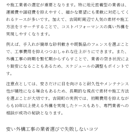
外構工事を50万円で安く抑えるプラン作成術
や施工業者の選定が重要となります。特に地元密着型の業者は、
予算50万円で外構工事を安くおしゃれに仕上げる
運搬費や諸経費を抑えやすく、細かな要望にも柔軟に対応してく
方法
れるケースが多いです。加えて、吉岡町周辺で人気の素材や施工
お金がない時でも実現できる外構工事のコツ
方法をリサーチすることで、コストパフォーマンスの高い外構を
実現しやすくなります。
費用を抑えた外構工事の優先順位とポイント
50万円でできる外構工事の実例と工夫集
例えば、手入れが簡単な砂利敷きや既製品のフェンスを選ぶこと
で、工事費用を抑えつつおしゃれな仕上がりにできます。また、
外構工事を安くする素材選びのポイント
外構工事の時期を繁忙期からずらすことで、業者の空き状況によ
外構工事を安く抑えるおすすめ素材の選び方
り割安になることもあるため、スケジュールの調整もポイントで
安い外構工事に適した素材とその特徴を解説
す。
カインズホームやコメリの安い資材活用術
注意点としては、安さだけに目を向けると耐久性やメンテナンス
おしゃれで安い外構素材の選定ポイント
性が犠牲になる場合もあるため、長期的な視点で素材や施工方法
コンクリートを安くする外構工事の工夫
を選ぶことが大切です。吉岡町の実例では、初期費用を抑えなが
DIY活用で外構コストを下げる方法
らも10年以上使える外構を実現したケースもあり、専門業者への
DIYで安くできる外構工事の具体的な施工例
相談が成功の秘訣となります。
外構工事を安く抑えるDIY活用のポイント
安い外構工事に役立つDIY素材の選び方
安い外構工事の業者選びで失敗しないコツ