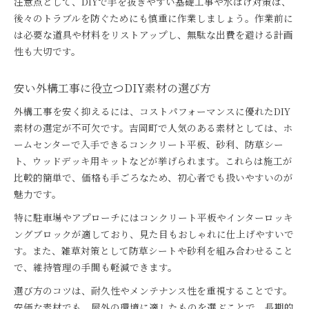
注意点として、DIYで手を抜きやすい基礎工事や水はけ対策は、
後々のトラブルを防ぐためにも慎重に作業しましょう。作業前に
は必要な道具や材料をリストアップし、無駄な出費を避ける計画
性も大切です。
安い外構工事に役立つDIY素材の選び方
外構工事を安く抑えるには、コストパフォーマンスに優れたDIY
素材の選定が不可欠です。吉岡町で人気のある素材としては、ホ
ームセンターで入手できるコンクリート平板、砂利、防草シー
ト、ウッドデッキ用キットなどが挙げられます。これらは施工が
比較的簡単で、価格も手ごろなため、初心者でも扱いやすいのが
魅力です。
特に駐車場やアプローチにはコンクリート平板やインターロッキ
ングブロックが適しており、見た目もおしゃれに仕上げやすいで
す。また、雑草対策として防草シートや砂利を組み合わせること
で、維持管理の手間も軽減できます。
選び方のコツは、耐久性やメンテナンス性を重視することです。
安価な素材でも、屋外の環境に適したものを選ぶことで、長期的