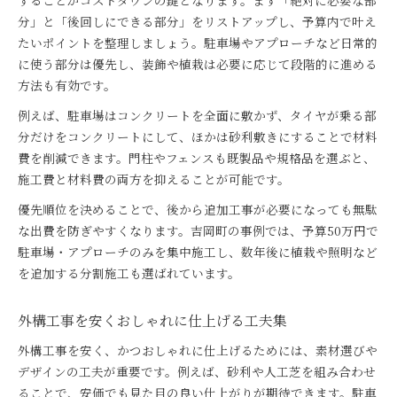
することがコストダウンの鍵となります。まず「絶対に必要な部
分」と「後回しにできる部分」をリストアップし、予算内で叶え
たいポイントを整理しましょう。駐車場やアプローチなど日常的
に使う部分は優先し、装飾や植栽は必要に応じて段階的に進める
方法も有効です。
例えば、駐車場はコンクリートを全面に敷かず、タイヤが乗る部
分だけをコンクリートにして、ほかは砂利敷きにすることで材料
費を削減できます。門柱やフェンスも既製品や規格品を選ぶと、
施工費と材料費の両方を抑えることが可能です。
優先順位を決めることで、後から追加工事が必要になっても無駄
な出費を防ぎやすくなります。吉岡町の事例では、予算50万円で
駐車場・アプローチのみを集中施工し、数年後に植栽や照明など
を追加する分割施工も選ばれています。
外構工事を安くおしゃれに仕上げる工夫集
外構工事を安く、かつおしゃれに仕上げるためには、素材選びや
デザインの工夫が重要です。例えば、砂利や人工芝を組み合わせ
ることで、安価でも見た目の良い仕上がりが期待できます。駐車