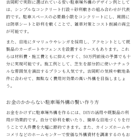
吉岡町で実際に選ばれている安い駐車場外構のデザイン例として
は、シンプルなコンクリート打設＋砂利敷きの組み合わせが代表
的です。駐車スペースの必要最小限をコンクリートにし、周囲に
は防草シートと砂利を敷くことで、雑草対策とコスト削減の両立
が可能です。
また、目地にタマリュウやレンガを採用し、アクセントとして既
製品のカーポートやフェンスを設置するケースもあります。これ
らは材料費・施工費ともに抑えやすく、50万円前後の予算でも十
分に実現可能です。施工例として、芝生を部分的に使いナチュラ
ルな雰囲気を演出するプランも人気です。吉岡町の気候や敷地条
件に合わせて、無駄なく費用対効果の高い外構を目指しましょ
う。
お金のかからない駐車場外構の賢い作り方
お金をかけずに駐車場外構を作るには、DIYの活用や既製品の利
用が効果的です。自分で砂利を敷いたり、簡単な目地づくりを行
うことで人件費を大幅に節約できます。また、カインズホームや
コメリなどのホームセンターで安価な外構資材を調達するのもお