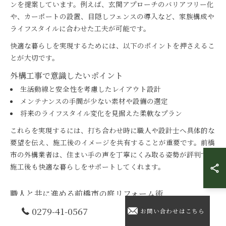
ンを提案しています。例えば、玄関アプローチのバリアフリー化
や、カーポートの設置、目隠しフェンスの導入など、家族構成や
ライフスタイルに合わせた工夫が可能です。
快適な暮らしを実現するためには、以下のポイントを押さえるこ
とが大切です。
外構工事で意識したいポイント
生活動線と安全性を考慮したレイアウト設計
メンテナンスの手間が少ない素材や設備の選定
将来のライフスタイル変化を見据えた柔軟なプラン
これらを実現するには、打ち合わせ時に職人や設計士へ具体的な
要望を伝え、施工後のイメージを共有することが重要です。前橋
市の外構業者は、住まい手の声を丁寧にくみ取る姿勢が評判で、
施工後も快適な暮らしをサポートしてくれます。
職人と共に進める前橋市の庭リフォーム術
0279-41-0567
既存の庭や外構のリフォームを検討する際も、前橋市の職人との
お問い合わせはこちら
連携がカギとなります。リフォームの成功には、現状の課題把握