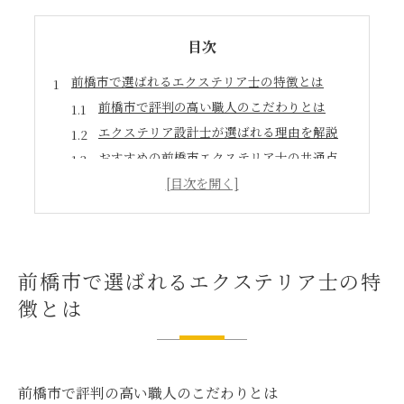
目次
前橋市で選ばれるエクステリア士の特徴とは
前橋市で評判の高い職人のこだわりとは
エクステリア設計士が選ばれる理由を解説
おすすめの前橋市エクステリア士の共通点
外構工事で信頼される前橋市職人の特長
前橋市のエクステリア士選びに役立つ視点
エクステリア設計を職人に頼む利点を探る
前橋市の職人にエクステリアを依頼する魅力
前橋市で選ばれるエクステリア士の特
エクステリア設計士の提案力と実績の違い
徴とは
おすすめ職人による外構工事の安心ポイント
前橋市の職人がもたらす外構設計のメリット
職人選びで失敗しないエクステリアの選択肢
職人が語る前橋市の外構デザイン最前線
前橋市で評判の高い職人のこだわりとは