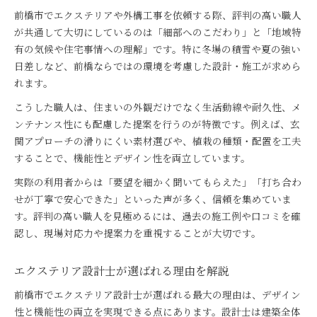
前橋市の職人が提案する最新エクステリア
前橋市でエクステリアや外構工事を依頼する際、評判の高い職人
おすすめデザインを実現する職人の工夫
が共通して大切にしているのは「細部へのこだわり」と「地域特
前橋市の外構デザインで重視される要素
有の気候や住宅事情への理解」です。特に冬場の積雪や夏の強い
職人目線で語る前橋市の外構施工実例
日差しなど、前橋ならではの環境を考慮した設計・施工が求めら
れます。
前橋市エクステリア士が語るトレンドとは
おすすめのエクステリア士活用術を解説
こうした職人は、住まいの外観だけでなく生活動線や耐久性、メ
前橋市でおすすめのエクステリア士活用法
ンテナンス性にも配慮した提案を行うのが特徴です。例えば、玄
関アプローチの滑りにくい素材選びや、植栽の種類・配置を工夫
職人選びのコツとエクステリア活用術
することで、機能性とデザイン性を両立しています。
前橋市エクステリア士の賢い選び方とは
実際の利用者からは「要望を細かく聞いてもらえた」「打ち合わ
外構工事を成功に導くおすすめ職人の使い方
せが丁寧で安心できた」といった声が多く、信頼を集めていま
エクステリア士に相談する際のポイント
す。評判の高い職人を見極めるには、過去の施工例や口コミを確
外構工事で後悔しないポイントを前橋で知る
認し、現場対応力や提案力を重視することが大切です。
前橋市の職人が教える後悔しない外構工事
エクステリア設計士選びで失敗しない方法
エクステリア設計士が選ばれる理由を解説
おすすめ職人と共に進める外構成功の秘訣
前橋市でエクステリア設計士が選ばれる最大の理由は、デザイン
前橋市で外構工事を成功させるポイント
性と機能性の両立を実現できる点にあります。設計士は建築全体