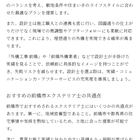
職人が解説する外構工事のチェックリスト
のバランスを考え、敷地条件や住まい手のライフスタイルに合わ
プロの職人と夢の庭づくりを前橋で実現する
せた最適なプランを提案します。
前橋市職人と叶える理想のエクステリア設計
また、設計士は施工職人との連携も密に行い、図面通りの仕上が
おすすめ職人と創る長持ちする庭づくり
りだけでなく現場での微調整やアフターフォローにも柔軟に対応
前橋市のエクステリア士が提案する庭の魅力
できます。これにより、理想通りの外構を実現できる確率が高ま
ります。
外構工事で実現する快適な暮らしの始め方
職人と共に進める前橋市の庭リフォーム術
「外構工事 前橋」や「前橋外構業者」などで設計士が手掛けた
実績を見ることで、依頼前に具体的なイメージを持つことがで
き、失敗リスクを減らせます。設計士を選ぶ際は、実績・コミュ
ニケーション力・アフターサービスの充実度を重視しましょう。
おすすめの前橋市エクステリア士の共通点
前橋市でおすすめされるエクステリア士にはいくつかの共通点が
あります。第一に、地域密着型であること。前橋市や群馬県の住
宅事情や気候を熟知しているため、土地に合った提案が可能で
す。
次に、豊富な施工実績と分かりやすい見積もり・説明が挙げられ