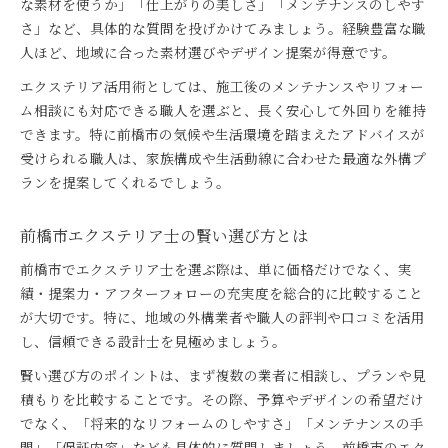
な素材を使うか」「仕上がりの美しさ」「メンテナンスのしやす
さ」など、具体的な質問を投げかけてみましょう。経験豊富な職
人ほど、地域に合った素材選びやデザイン提案が得意です。
エクステリア活用術としては、施工後のメンテナンスやリフォー
ム相談にも対応できる職人を選ぶと、長く安心して外回りを維持
できます。特に前橋市の気候や生活環境を踏まえたアドバイスが
受けられる職人は、家族構成や生活動線に合わせた最適な外構プ
ランを提案してくれるでしょう。
前橋市エクステリア士の賢い選び方とは
前橋市でエクステリア士を選ぶ際は、単に価格だけでなく、実
績・提案力・アフターフォローの充実度を総合的に比較すること
が大切です。特に、地域の外構業者や職人の評判や口コミを活用
し、信頼できる設計士を見極めましょう。
賢い選び方のポイントは、まず複数の業者に相談し、プランや見
積もりを比較することです。その際、予算やデザインの希望だけ
でなく、「将来的なリフォームのしやすさ」「メンテナンスの手
間」「保証内容」なども具体的に質問しましょう。前橋市のエク