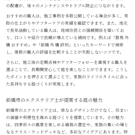
の配慮が、後々のメンテナンスやトラブル防止につながります。
おすすめの職人は、施工事例を多数公開している場合が多く、実
際の仕上がりやアフターケアの実績を確認できます。また、地元
で長年活動している職人は、地域住民との信頼関係を築いてお
り、口コミや紹介で依頼が増えている傾向です。例えば「群馬 外
構 おすすめ」や「前橋 外 構 評判」といったキーワードで検索
し、複数の職人の評価を比較することが失敗しないコツです。
さらに、施工後の定期点検やアフターフォローを重視する職人を
選ぶことで、長期間安心して庭を楽しむことができます。こうし
たポイントを押さえて選ぶことで、家族のライフスタイルに合っ
た長持ちする庭づくりが実現します。
前橋市のエクステリア士が提案する庭の魅力
前橋市のエクステリア士は、単なるデザインだけでなく、住まい
の価値や利便性を高める庭づくりを提案しています。その魅力
は、四季折々の風景を楽しめる植栽の選定や、家族の集いの場と
なるテラス・ウッドデッキなど、多彩なアイデアにあります。特