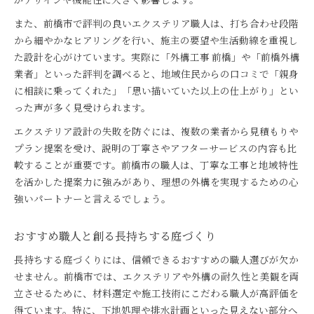
また、前橋市で評判の良いエクステリア職人は、打ち合わせ段階
から細やかなヒアリングを行い、施主の要望や生活動線を重視し
た設計を心がけています。実際に「外構工事 前橋」や「前橋外構
業者」といった評判を調べると、地域住民からの口コミで「親身
に相談に乗ってくれた」「思い描いていた以上の仕上がり」とい
った声が多く見受けられます。
エクステリア設計の失敗を防ぐには、複数の業者から見積もりや
プラン提案を受け、説明の丁寧さやアフターサービスの内容も比
較することが重要です。前橋市の職人は、丁寧な工事と地域特性
を活かした提案力に強みがあり、理想の外構を実現するための心
強いパートナーと言えるでしょう。
おすすめ職人と創る長持ちする庭づくり
長持ちする庭づくりには、信頼できるおすすめの職人選びが欠か
せません。前橋市では、エクステリアや外構の耐久性と美観を両
立させるために、材料選定や施工技術にこだわる職人が高評価を
得ています。特に、下地処理や排水計画といった見えない部分へ