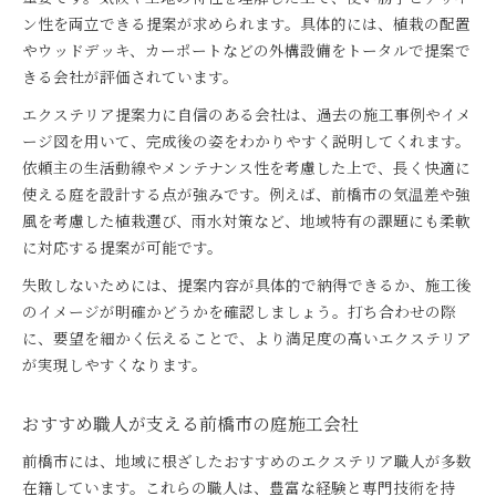
職人の提案力が光るおすすめの庭づくり
ン性を両立できる提案が求められます。具体的には、植栽の配置
前橋市で叶うエクステリアの理想と現実
やウッドデッキ、カーポートなどの外構設備をトータルで提案で
きる会社が評価されています。
おすすめ施工会社が支える快適な毎日
エクステリア計画なら前橋市の職人に相談を
エクステリア提案力に自信のある会社は、過去の施工事例やイメ
前橋市の職人に相談するエクステリア計画術
ージ図を用いて、完成後の姿をわかりやすく説明してくれます。
依頼主の生活動線やメンテナンス性を考慮した上で、長く快適に
エクステリア計画はおすすめ職人がサポート
使える庭を設計する点が強みです。例えば、前橋市の気温差や強
前橋市で職人と叶えるエクステリアの夢
風を考慮した植栽選び、雨水対策など、地域特有の課題にも柔軟
おすすめの職人がエクステリア計画を導く
に対応する提案が可能です。
前橋市職人と進める安心のエクステリア相談
失敗しないためには、提案内容が具体的で納得できるか、施工後
庭の施工会社選びで失敗しない秘訣まとめ
のイメージが明確かどうかを確認しましょう。打ち合わせの際
前橋市で庭施工会社選びに役立つポイント
に、要望を細かく伝えることで、より満足度の高いエクステリア
エクステリア重視の会社選びで失敗しない方法
が実現しやすくなります。
職人の実力を見抜く前橋市での選び方
おすすめ会社の見極め方と前橋市の傾向
おすすめ職人が支える前橋市の庭施工会社
エクステリア施工で失敗しない秘訣を解説
前橋市には、地域に根ざしたおすすめのエクステリア職人が多数
あなたに最適なエクステリア会社の見つけ方
在籍しています。これらの職人は、豊富な経験と専門技術を持