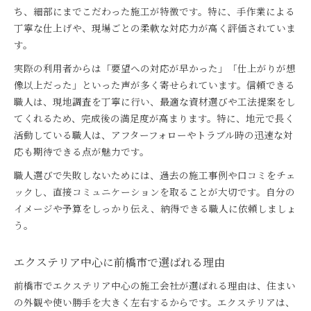
前橋市で最適なエクステリア会社を探すコツ
ち、細部にまでこだわった施工が特徴です。特に、手作業による
丁寧な仕上げや、現場ごとの柔軟な対応力が高く評価されていま
おすすめ職人がいる会社選びのチェックポイント
す。
エクステリア施工で満足できる会社の特徴
実際の利用者からは「要望への対応が早かった」「仕上がりが想
前橋市の職人と出会うための情報収集法
像以上だった」といった声が多く寄せられています。信頼できる
自分に合う前橋市の庭施工会社の探し方
職人は、現地調査を丁寧に行い、最適な資材選びや工法提案をし
てくれるため、完成後の満足度が高まります。特に、地元で長く
活動している職人は、アフターフォローやトラブル時の迅速な対
応も期待できる点が魅力です。
職人選びで失敗しないためには、過去の施工事例や口コミをチェ
ックし、直接コミュニケーションを取ることが大切です。自分の
イメージや予算をしっかり伝え、納得できる職人に依頼しましょ
う。
エクステリア中心に前橋市で選ばれる理由
前橋市でエクステリア中心の施工会社が選ばれる理由は、住まい
の外観や使い勝手を大きく左右するからです。エクステリアは、