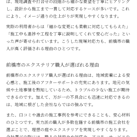
ば、現地調査や打合せの段階から細かな要望を丁寧にヒアリング
し、設計から施工まで一貫して対応するケースが多いです。これ
により、イメージ通りの仕上がりが実現しやすくなります。
実際の利用者からは「細かな変更にも柔軟に対応してもらえた」
「施工中も進捗や工程を丁寧に説明してくれて安心だった」とい
った声が寄せられています。こうした現場対応力も、前橋市の職
人が高く評価される理由のひとつです。
前橋市のエクステリア職人が選ばれる理由
前橋市のエクステリア職人が選ばれる理由は、地域密着による安
心感と、施工後のアフターサポートの充実にあります。地元の気
候や土地事情を熟知しているため、トラブルの少ない施工が期待
できるのです。加えて、万が一の不具合にも迅速に対応できるの
は、地域に根ざした会社ならではの強みです。
また、口コミや過去の施工事例を参考にできることも、安心材料
のひとつです。実力派の職人が多数在籍する前橋市の施工会社を
選ぶことで、理想の庭やエクステリアを実現しやすくなります。
会社選びの際には、職人の技術力や対応力、アフターサービスの