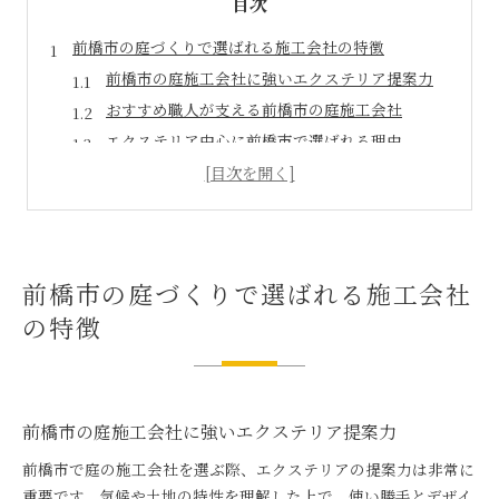
目次
前橋市の庭づくりで選ばれる施工会社の特徴
前橋市の庭施工会社に強いエクステリア提案力
おすすめ職人が支える前橋市の庭施工会社
エクステリア中心に前橋市で選ばれる理由
信頼される前橋市職人の施工スタイルとは
おすすめのエクステリア提案が光る施工会社
エクステリアを理想通り仕上げる職人の技とは
エクステリア施工で職人が重視する技術力
前橋市の庭づくりで選ばれる施工会社
前橋市の職人が実現する理想のエクステリア
の特徴
おすすめ職人が磨くエクステリア仕上げの極意
職人の技が光る前橋市の庭づくり現場
前橋市のエクステリア職人が選ばれる理由
おすすめの庭施工会社で叶う快適な暮らし
前橋市の庭施工会社に強いエクステリア提案力
前橋市のおすすめ施工会社で快適な庭生活
前橋市で庭の施工会社を選ぶ際、エクステリアの提案力は非常に
エクステリア施工で暮らしが変わる理由
重要です。気候や土地の特性を理解した上で、使い勝手とデザイ