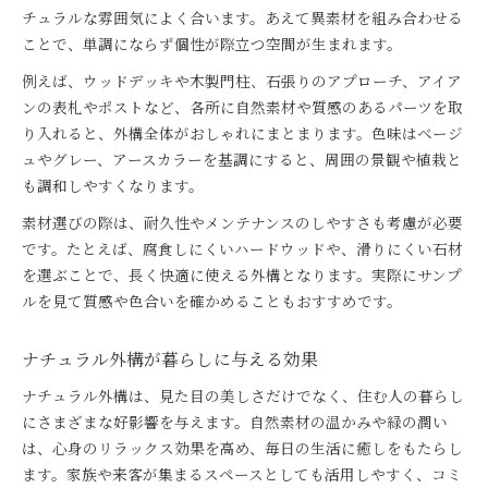
外構工事で叶える暮らしに馴染むナチュラル感
チュラルな雰囲気によく合います。あえて異素材を組み合わせる
ことで、単調にならず個性が際立つ空間が生まれます。
エクステリアとおしゃれ空間のおすすめ事例
ナチュラル外構が暮らしに与える心地よさ
例えば、ウッドデッキや木製門柱、石張りのアプローチ、アイア
ンの表札やポストなど、各所に自然素材や質感のあるパーツを取
おしゃれと機能性を両立する外構工事術
り入れると、外構全体がおしゃれにまとまります。色味はベージ
ナチュラルな外構工事のアイデア実例集
ュやグレー、アースカラーを基調にすると、周囲の景観や植栽と
も調和しやすくなります。
素材選びの際は、耐久性やメンテナンスのしやすさも考慮が必要
です。たとえば、腐食しにくいハードウッドや、滑りにくい石材
を選ぶことで、長く快適に使える外構となります。実際にサンプ
ルを見て質感や色合いを確かめることもおすすめです。
ナチュラル外構が暮らしに与える効果
ナチュラル外構は、見た目の美しさだけでなく、住む人の暮らし
にさまざまな好影響を与えます。自然素材の温かみや緑の潤い
は、心身のリラックス効果を高め、毎日の生活に癒しをもたらし
ます。家族や来客が集まるスペースとしても活用しやすく、コミ