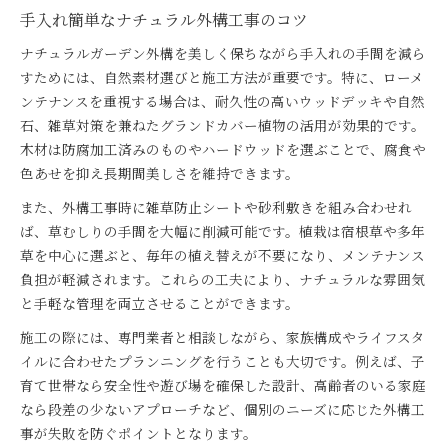
手入れ簡単なナチュラル外構工事のコツ
ナチュラルガーデン外構を美しく保ちながら手入れの手間を減ら
すためには、自然素材選びと施工方法が重要です。特に、ローメ
ンテナンスを重視する場合は、耐久性の高いウッドデッキや自然
石、雑草対策を兼ねたグランドカバー植物の活用が効果的です。
木材は防腐加工済みのものやハードウッドを選ぶことで、腐食や
色あせを抑え長期間美しさを維持できます。
また、外構工事時に雑草防止シートや砂利敷きを組み合わせれ
ば、草むしりの手間を大幅に削減可能です。植栽は宿根草や多年
草を中心に選ぶと、毎年の植え替えが不要になり、メンテナンス
負担が軽減されます。これらの工夫により、ナチュラルな雰囲気
と手軽な管理を両立させることができます。
施工の際には、専門業者と相談しながら、家族構成やライフスタ
イルに合わせたプランニングを行うことも大切です。例えば、子
育て世帯なら安全性や遊び場を確保した設計、高齢者のいる家庭
なら段差の少ないアプローチなど、個別のニーズに応じた外構工
事が失敗を防ぐポイントとなります。