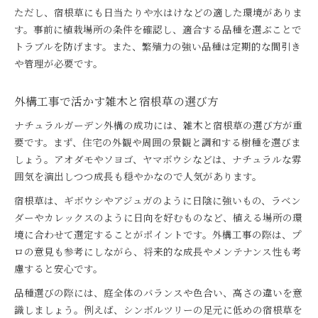
ただし、宿根草にも日当たりや水はけなどの適した環境がありま
す。事前に植栽場所の条件を確認し、適合する品種を選ぶことで
トラブルを防げます。また、繁殖力の強い品種は定期的な間引き
や管理が必要です。
外構工事で活かす雑木と宿根草の選び方
ナチュラルガーデン外構の成功には、雑木と宿根草の選び方が重
要です。まず、住宅の外観や周囲の景観と調和する樹種を選びま
しょう。アオダモやソヨゴ、ヤマボウシなどは、ナチュラルな雰
囲気を演出しつつ成長も穏やかなので人気があります。
宿根草は、ギボウシやアジュガのように日陰に強いもの、ラベン
ダーやカレックスのように日向を好むものなど、植える場所の環
境に合わせて選定することがポイントです。外構工事の際は、プ
ロの意見も参考にしながら、将来的な成長やメンテナンス性も考
慮すると安心です。
品種選びの際には、庭全体のバランスや色合い、高さの違いを意
識しましょう。例えば、シンボルツリーの足元に低めの宿根草を