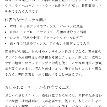
ウリンやイペなどのハードウッドは耐久性が高く、長期間美しさ
を保てるため人気です。
代表的なナチュラル素材
木材：ウッドデッキやフェンス、パーゴラに最適
自然石：アプローチやテラス、花壇の縁取りに活用
レンガ：花壇や小道、アクセントウォールに使用
鉄・竹：門扉やフェンス、アクセント部材として人気
素材選びの際は、耐久性やメンテナンス性だけでなく、家全体の
デザインや周辺環境との調和も考慮しましょう。例えば、乾燥し
やすい地域ではウッドチップや砂利を使うことで雑草対策と景観
美を両立できます。選んだ素材によって施工方法やコストも異な
るため、専門業者と十分に相談することが重要です。
おしゃれとナチュラルを両立する工夫
おしゃれさとナチュラル感を両立するためには、素材の組み合わ
せや配置、植栽計画に工夫が必要です。例えば、木材と石材をバ
ランスよく配置し、シンボルツリーや低木、グラウンドカバーを