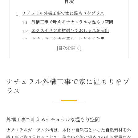
目次
ナチュラル外構工事で家に温もりをプラス
外構工事で叶えるナチュラルな温もり空間
エクステリア素材選びでおしゃれを演出
ナチュラル外構が暮らしに与える効果
外構工事で実現するおしゃれな家の印象
自然素材と外構工事の相性を徹底解説
自然素材のエクステリアが生むおしゃれな空間
自然素材エクステリアでおしゃれな外構工事
ナチュラル外構工事で家に温もりをプ
ナチュラルな素材選びが空間を変える理由
ラス
エクステリアに最適なナチュラル素材とは
おしゃれとナチュラルを両立する工夫
外構工事が引き立つ自然素材の選び方
ローメンテナンスなナチュラルガーデンの秘訣
外構工事で叶えるナチュラルな温もり空間
手入れ簡単なナチュラル外構工事のコツ
ナチュラルガーデン外構は、木材や自然石といった自然素材を外
エクステリアで叶えるおしゃれローメンテ庭
構工事に取り入れることで、住まい全体に温もりのある雰囲気を