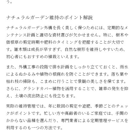
う。
ナチュラルガーデン維持のポイント解説
ナチュラルガーデン外構を長く美しく保つためには、定期的なメ
ンテナンス計画と適切な資材選びが欠かせません。特に、樹木や
宿根草の剪定時期や肥料のタイミングを把握することが大切で
す。雑木類は成長が早すぎず、自然な樹形を維持しやすいため、
初心者にもおすすめの植栽といえます。
また、外構工事の段階で排水計画をしっかり立てておくと、雨水
によるぬかるみや植物の根腐れを防ぐことができます。落ち葉や
枯れ枝の掃除も、こまめに行うことで景観の美しさを保てます。
さらに、グランドカバー植物を活用することで、雑草の発生を抑
え、土壌の流出防止にも役立ちます。
実際の維持管理では、年に数回の剪定や追肥、季節ごとのチェッ
クがポイントです。忙しい方や高齢者のいるご家庭では、手間の
かからない品種を選んだり、専門業者による定期管理サービスを
利用するのも一つの方法です。