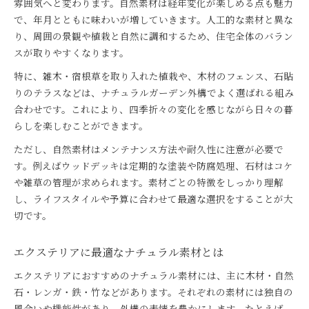
雰囲気へと変わります。自然素材は経年変化が楽しめる点も魅力
で、年月とともに味わいが増していきます。人工的な素材と異な
り、周囲の景観や植栽と自然に調和するため、住宅全体のバラン
スが取りやすくなります。
特に、雑木・宿根草を取り入れた植栽や、木材のフェンス、石貼
りのテラスなどは、ナチュラルガーデン外構でよく選ばれる組み
合わせです。これにより、四季折々の変化を感じながら日々の暮
らしを楽しむことができます。
ただし、自然素材はメンテナンス方法や耐久性に注意が必要で
す。例えばウッドデッキは定期的な塗装や防腐処理、石材はコケ
や雑草の管理が求められます。素材ごとの特徴をしっかり理解
し、ライフスタイルや予算に合わせて最適な選択をすることが大
切です。
エクステリアに最適なナチュラル素材とは
エクステリアにおすすめのナチュラル素材には、主に木材・自然
石・レンガ・鉄・竹などがあります。それぞれの素材には独自の
風合いや機能性があり、外構の表情を豊かにします。たとえば、