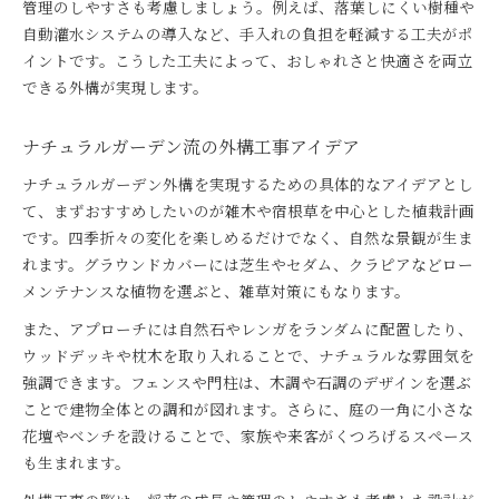
管理のしやすさも考慮しましょう。例えば、落葉しにくい樹種や
自動灌水システムの導入など、手入れの負担を軽減する工夫がポ
イントです。こうした工夫によって、おしゃれさと快適さを両立
できる外構が実現します。
ナチュラルガーデン流の外構工事アイデア
ナチュラルガーデン外構を実現するための具体的なアイデアとし
て、まずおすすめしたいのが雑木や宿根草を中心とした植栽計画
です。四季折々の変化を楽しめるだけでなく、自然な景観が生ま
れます。グラウンドカバーには芝生やセダム、クラピアなどロー
メンテナンスな植物を選ぶと、雑草対策にもなります。
また、アプローチには自然石やレンガをランダムに配置したり、
ウッドデッキや枕木を取り入れることで、ナチュラルな雰囲気を
強調できます。フェンスや門柱は、木調や石調のデザインを選ぶ
ことで建物全体との調和が図れます。さらに、庭の一角に小さな
花壇やベンチを設けることで、家族や来客がくつろげるスペース
も生まれます。