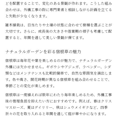
どを配置することで、変化のある景観が作れます。こうした組み
合わせは、外構工事の際に専門業者と相談しながら計画を立てる
と失敗が少なくなります。
雑木植栽は、日当たりや土壌の状態に合わせて樹種を選ぶことが
大切です。さらに、成長後の大きさや落葉期の様子も考慮して配
置すると、年間を通して美しい景観が保てます。
ナチュラルガーデンを彩る宿根草の魅力
宿根草は毎年花や葉を楽しめるのが魅力で、ナチュラルガーデン
外構には欠かせません。ギボウシやアジュガ、ラベンダー、シダ
類などはメンテナンスも比較的簡単で、自然な雰囲気を演出しま
す。色や高さ、開花時期が異なる宿根草を組み合わせることで、
季節ごとの変化が楽しめます。
宿根草は一度植えれば数年にわたり毎年楽しめるため、外構工事
後の管理負担を抑えたい方におすすめです。例えば、春はクリス
マスローズ、夏はデイリリー、秋はシュウメイギクなど、四季
折々の花を取り入れると年間を通して庭が華やかになります。