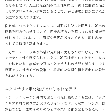
ナチュラルガーデン維持のポイント解説
もたらします。人工的な直線や規則性を控え、適度に曲線を活か
おしゃれな外構と手間軽減の両立方法
したアプローチや小道を設けることで、庭と建物が自然につなが
る空間を実現できます。
外構工事で実現する簡単ナチュラル管理法
おしゃれを叶える外構工事の新定番とは
例えば、枕木やウッドフェンス、割栗石を使った園路や、雑木の
ナチュラル外構工事でおしゃれを実現
植栽を組み合わせることで、四季の移ろいを感じられる外構が完
成します。これにより、家族や来客がほっとできる「癒しの場」
今注目のナチュラルスタイル外構工事
としての機能も高まります。
新定番となるエクステリアの選び方
一方で、ナチュラルな外構は見た目の美しさだけでなく、ローメ
おしゃれな外構工事の最新トレンド紹介
ンテナンス性も重視されています。雑草対策としてグランドカバ
ナチュラルガーデン流の外構工事アイデア
ーを植えたり、落葉樹を選ぶことで手入れの手間を減らす工夫も
雑木と宿根草でつくる外構の魅力
重要です。外構工事の段階で、将来的な管理負担を想定した設計
雑木と宿根草が生むナチュラル外構工事
を心がけましょう。
エクステリアに映えるおしゃれな雑木植栽
ナチュラルガーデンを彩る宿根草の魅力
エクステリア素材選びでおしゃれを演出
外構工事で活かす雑木と宿根草の選び方
ナチュラルガーデン外構でおしゃれな印象をつくるには、エクス
おしゃれな外構工事に必須の植栽テク
テリア素材の選び方が大きなポイントです。天然木、レンガ、自
暮らしに馴染むナチュラルな外構アイデア集
然石などは、素材そのものの表情や経年変化を楽しめるため、ナ