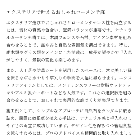
エクステリアで叶えるおしゃれローメンテ庭
エクステリア選びでおしゃれさとローメンテナンス性を両立する
には、素材の質感や色合い、配置バランスが重要です。ナチュラ
ルガーデン外構では、木調フェンスや石材、アイアン素材を組み
合わせることで、温かみと自然な雰囲気を演出できます。特に、
雑木類やグラス類をメインにした植栽は、成長が緩やかで手入れ
がしやすく、景観の変化も楽しめます。
また、人工芝や防草シートを活用したスペースは、常に美しい緑
を保ちながら水やりや草刈りの手間を大幅に減らせます。エクス
テリアアイテムとしては、メンテナンスフリーの樹脂ウッドデッ
キやアルミ製カーポートなども人気です。これらの選択肢を組み
合わせることで、おしゃれで実用的な庭づくりが実現できます。
施工例として、シンプルなアプローチに自然石をランダムに敷き
詰め、周囲に宿根草を植える手法は、ナチュラル感と手入れのし
やすさの両立に成功しています。デザイン性を保ちつつ管理負担
を減らすためには、プロのアドバイスも積極的に取り入れましょ