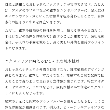
自然と調和したおしゃれなエクステリアが実現できます。たとえ
ば、アオダモやソヨゴなどの雑木をシンボルツリーに、足元には
ギボウシやアジュガといった宿根草を組み合わせることで、自然
素材の温もりと彩りを両立できます。
ただし、雑木や宿根草の特性を理解し、植える場所や日当たり、
水はけなどの条件を見極めて計画することが重要です。適切な選
定は、手入れの手間を減らし、長く美しい外構を維持するポイン
トとなります。
エクステリアに映えるおしゃれな雑木植栽
おしゃれなナチュラル外構を目指すなら、雑木植栽のデザインが
鍵となります。雑木は一本だけでなく、複数本を自然な配置で植
えることで森のような奥行きと立体感が生まれます。特にアオダ
モ、ヤマボウシ、ソヨゴなどは、成長が穏やかで住宅のエクステ
リアにもよくなじみます。
雑木の足元には低木やグランドカバーを組み合わせると、より自
然な雰囲気が強調されます。例えば、ヒューケラやフッキソウな