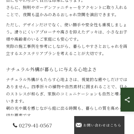
目にもやわらかく自然な印象になります。
さらに、照明やガーデンファニチャーをアクセントに取り入れる
ことで、夜間も温かみのあるおしゃれ空間を演出できます。
ただし、デザインだけでなく、使い勝手や安全性も重視しましょ
う。滑りにくいアプローチや高さを抑えたデッキは、小さなお子
様や高齢者のいるご家庭にも安心です。
実際の施工事例を参考にしながら、暮らしやすさとおしゃれを両
立するエクステリアプランを考えることが大切です。
ナチュラル外構が暮らしに与える心地よさ
ナチュラル外構がもたらす心地よさは、視覚的な癒やしだけでは
ありません。四季折々の植物や自然素材に囲まれることで、日々
のストレスが和らぎ、家族のコミュニケーションも自然と増えて
いきます。
朝の光や風を感じながら庭に出る時間も、暮らしの質を高める大
切な要素です。
0279-41-0567
また、ナチュラルガーデンは手入れのしやすさも魅力です。宿根
お問い合わせはこちら
草やグランドカバーを選ぶことで、雑草が生えにくくなり、日々