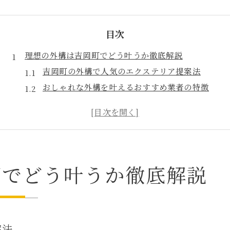
目次
理想の外構は吉岡町でどう叶うか徹底解説
吉岡町の外構で人気のエクステリア提案法
おしゃれな外構を叶えるおすすめ業者の特徴
吉岡町で選ばれるエクステリア実例を紹介
エクステリア業者選びで押さえるべきポイント
吉岡町で外構工事に強い業者の見極め方
おしゃれなエクステリア実現の秘訣を知る
町でどう叶うか徹底解説
吉岡町でおしゃれを追求するエクステリア術
おすすめ業者が提案する外構デザインの工夫
エクステリアで印象を変える吉岡町の施工法
吉岡町で映えるエクステリア選びの視点
案法