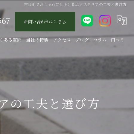
吉岡町でおしゃれに仕上げるエクステリアの工夫と選び方
567
お問い合わせはこちら
くある質問
当社の特徴
アクセス
ブログ
コラム
口コミ
エクステリア
庭
駐車場
アの工夫と選び方
新築
リフォーム