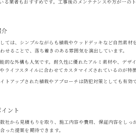
いる業者もおすすめです。工事後のメンテナンスや万が一の
おすすめ業者選びで注意すべきチェック項目
エクステリアの口コミや事例で選ぶ業者探し
吉岡町の外構工事でリスクを減らす選び方
紹介
業者選びのポイントと見積比較の進め方
しては、シンプルながらも植栽やウッドデッキなど自然素材
満足度が高まる吉岡町エクステリアの工夫集
わせることで、落ち着きのある雰囲気を演出しています。
吉岡町で人気のエクステリア実践アイデア集
能的な外構も人気です。耐久性に優れたアルミ素材や、デザ
おすすめ業者が教える外構仕上げの工夫
やライフスタイルに合わせてカスタマイズされているのが特
おしゃれ外構を成功させるポイント紹介
エクステリア満足度アップの業者選択法
イトアップされた植栽やアプローチは防犯対策としても有効
吉岡町の外構工事で活きるデザイン工夫例
ポイント
複数社から見積もりを取り、施工内容や費用、保証内容をしっ
合った提案を期待できます。