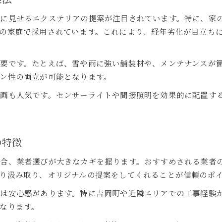
業者提案で差がつくエクステリアの魅力とは
おすすめ業者を選ぶ前に確認したいポイント
に見せるエクステリアの提案が注目されています。特に、家
吉岡町のエクステリア業者を比較する秘訣
の家庭で採用されています。これにより、経年劣化が目立ち
外構おすすめ業者選びで注目の診断ポイント
エクステリア業者の対応力を見極める方法
要です。たとえば、雪や雨に強い舗装材や、メンテナンスが
ン性の両立が可能となります。
吉岡町で失敗しない業者選定の基準を解説
おすすめ業者の見積もりチェックポイント
計画も人気です。センサーライトや間接照明を効果的に配置す
デザイン重視なら吉岡町で意識すべき選択肢
吉岡町のエクステリアでデザイン性を高める
おしゃれ外構に強いおすすめ業者の見分け方
の特徴
エクステリア選びで押さえたい最新デザイン
合、業者選びが大きなカギを握ります。おすすめされる業者
吉岡町で人気のデザイン外構と業者の特長
り汲み取り、オリジナルの提案をしてくれることが信頼のポ
外観に調和するエクステリア選択のコツ
者は安心感があります。特に吉岡町や近隣エリアでの工事経験
業者選びに迷った時の失敗しにくい方法とは
なります。
吉岡町で後悔しないエクステリア業者比較術