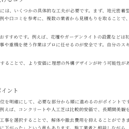
高崎市の外構工事で使えるガーデンデザイン事例
おしゃれな庭を作る高崎市のコツと実例
には、いくつかの具体的な工夫が必要です。まず、地元密着
高崎市でおしゃれな庭を作る実例とヒント
例や口コミを参考に、複数の業者から見積もりを取ることで
外構工事を活かした高崎市の庭づくりコツ
高崎市で安い外構工事を活用した庭デザイン
もおすすめです。例えば、花壇やガーデンライトの設置などは
事や重機を使う作業はプロに任せるのが安全です。自分のス
おしゃれな高崎市の庭づくりに役立つ外構術
高崎市で外構工事を成功させる庭の工夫
安い費用で満足を得る高崎市外構アイデア
することで、より安価に理想の外構デザインが叶う可能性が
高崎市で安い費用でも満足できる外構アイデア
外構工事を安くするための高崎市の選び方
ポイント
高崎市でおしゃれな外構を予算内で叶える方法
安さとおしゃれを両立する高崎市外構リフォーム
位を明確にして、必要な部分から順に進めるのがポイントで
高崎市で満足度が高い外構工事のコツと注意点
例えば、コンクリートや人工芝は比較的安価で、長期間美観
センスが際立つ外構工事を高崎市で実現
工事を選択することで、解体や撤去費用を抑えることができ
高崎市でセンスある外構工事を実現する工夫
に下がった」という声もあります。施工業者と相談しながら