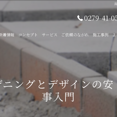
0279-41-0
新着情報
コンセプト
サービス
ご依頼のながれ
施工事例
よ
デニングとデザインの安
事入門