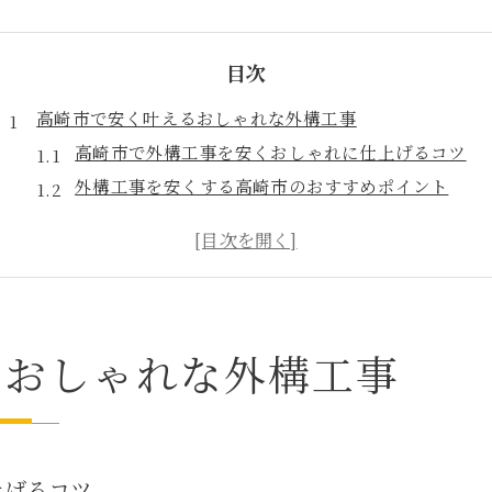
目次
高崎市で安く叶えるおしゃれな外構工事
高崎市で外構工事を安くおしゃれに仕上げるコツ
外構工事を安くする高崎市のおすすめポイント
おしゃれな外構工事を高崎市で賢く選ぶ方法
高崎市で安い外構工事とデザイン事例紹介
高崎市で外構工事費用を抑える考え方と注意点
外構デザインの工夫が光る高崎市ガーデニング術
るおしゃれな外構工事
高崎市でおしゃれなガーデニングデザインの工夫
外構デザインで高崎市らしさを演出するポイント
高崎市の外構工事で取り入れたいガーデニング術
おしゃれと安さを両立する高崎市のガーデン技法
上げるコツ