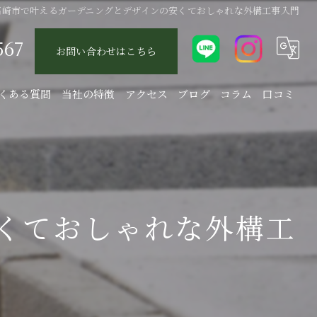
高崎市で叶えるガーデニングとデザインの安くておしゃれな外構工事入門
567
お問い合わせはこちら
くある質問
当社の特徴
アクセス
ブログ
コラム
口コミ
エクステリア
庭
駐車場
くておしゃれな外構工
新築
リフォーム