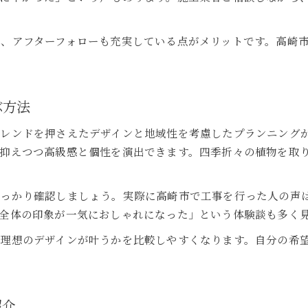
おしゃれな外構工事を高崎市で叶えるデザイン術
高崎市の外構工事で差がつくセンスアップポイント
、アフターフォローも充実している点がメリットです。高崎
安い費用でおしゃれ感を出す高崎市の外構術
高崎市で外構工事のセンスを磨くポイント
ガーデニングで毎日を彩る高崎市の外構デザイン
ぶ方法
高崎市でガーデニングを楽しむ外構デザイン例
レンドを押さえたデザインと地域性を考慮したプランニング
おしゃれな外構工事で高崎市の毎日を豊かに
抑えつつ高級感と個性を演出できます。四季折々の植物を取
高崎市で安く手軽に始めるガーデニング外構
外構工事で高崎市の暮らしを彩るデザインの工夫
しっかり確認しましょう。実際に高崎市で工事を行った人の声
高崎市でおしゃれと機能を両立した外構ガーデン
全体の印象が一気におしゃれになった」という体験談も多く
で理想のデザインが叶うかを比較しやすくなります。自分の希
紹介