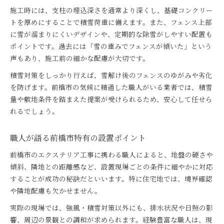
前橋市で理想実現のためのエクステリア計画術
施工時には、支柱の埋込深さを通常より深くし、基礎コンクリー
おすすめ職人と叶える満足度の高い施工
トを厚めにすることで積雪荷重に備えます。また、フェンス上部
に雪が溜まりにくいデザインや、定期的な除雪がしやすい配置も
エクステリア選びで後悔しないポイント集
ポイントです。過去には「雪の重みでフェンスが傾いた」という
前橋市の暮らしを豊かにするフェンス活用術
声もあり、施工前の細かな配慮が大切です。
職人目線のアドバイスで理想の外構を実現
積雪対策をしっかり行えば、雪解け後のフェンスのゆがみや劣化
を防げます。前橋市の気候に精通した職人がいる業者では、積雪
量や敷地条件を踏まえた提案が受けられるため、安心して任せら
れるでしょう。
職人が語る前橋市特有の設置ポイント
前橋市のエクステリア工事に携わる職人によると、地盤の硬さや
傾斜、隣地との距離感など、設置現場ごとの条件に細やかに対応
することが成功の秘訣だといいます。特に住宅地では、境界確認
や隣地配慮も欠かせません。
実際の現場では、強風・積雪対策以外にも、排水状況や日照の影
響、周辺の景観との調和が求められます。経験豊富な職人は、現