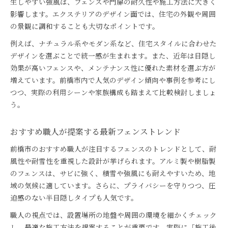
生しやすい強風は、フェンスや門扉の耐久性や施工方法に大きく
影響します。エクステリアのデザイン面では、住宅の外観や周囲
の景観に調和することも大切なポイントです。
例えば、ナチュラル系やモダン系など、住宅スタイルに合わせた
デザインを選ぶことで統一感が生まれます。また、近年は目隠し
効果が高いフェンスや、メンテナンス性に優れた素材を選ぶ方が
増えています。前橋市内で人気のデザイン傾向や事例を参考にし
つつ、実際の利用シーンや家族構成も踏まえて比較検討しましょ
う。
おすすめ職人が提案する最新フェンストレンド
前橋市のおすすめ職人が注目するフェンスのトレンドとして、耐
風性や耐雪性を重視した設計が挙げられます。アルミ製や樹脂製
のフェンスは、サビに強く、積雪や強風にも耐えやすいため、地
域の気候に適しています。さらに、プライバシーを守りつつ、圧
迫感のない半目隠しタイプも人気です。
職人の視点では、設置場所の地盤や周囲の環境を細かくチェック
し、最適な施工方法を提案することが重要です。実際に「施工後