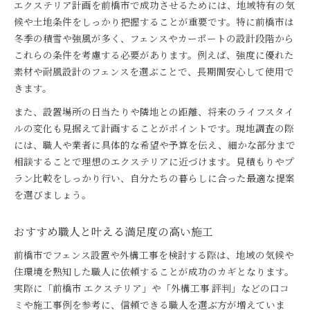
エクステリア計画を前橋市で成功させるためには、地域特有の気
候や土地条件をしっかり把握することが重要です。特に前橋市は
冬季の積雪や強風が多く、フェンスやカーポートの設計段階から
これらの条件を考慮する必要があります。例えば、強度に優れた
素材や耐風設計のフェンスを選ぶことで、長期間安心して使用で
きます。
また、設置場所の日当たりや隣地との距離、将来のライフスタイ
ルの変化も見据えて計画することがポイントです。現地調査の際
には、職人や業者に具体的な希望や予算を伝え、細かな部分まで
相談することで理想のエクステリアに近づけます。見積もりやプ
ラン比較をしっかり行い、自分たちの暮らしに合った最適な提案
を選びましょう。
おすすめ職人と叶える満足度の高い施工
前橋市でフェンス設置や外構工事を検討する際は、地域の気候や
住環境を熟知した職人に依頼することが成功のカギとなります。
実際に「前橋市 エクステリア」や「外構工事 評判」などの口コ
ミや施工事例を参考に、信頼できる職人を選ぶ方が増えていま