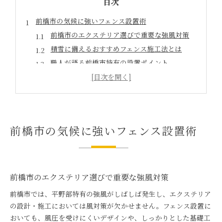
目次
前橋市の気候に強いフェンス設置術
前橋市のエクステリア選びで重要な強風対策
積雪に備えるおすすめフェンス施工法とは
職人が語る前橋市特有の設置ポイント
前橋市で人気のエクステリア素材と特徴
おすすめ職人が実践する耐久性重視の施工例
エクステリアを彩る前橋市のおすすめ選択
前橋市で注目のエクステリアデザインと選び方
前橋市の気候に強いフェンス設置術
おすすめ職人が提案する最新フェンストレンド
エクステリアのプロが教える素材選定術
前橋市の暮らしに合うエクステリアのポイント
職人目線で解説するおすすめ施工プラン
前橋市のエクステリア選びで重要な強風対策
失敗しない職人選びのポイント解説
前橋市では、平野部特有の強風がしばしば発生し、エクステリア
前橋市で信頼できる職人選びの基準とは
の設計・施工においては風対策が欠かせません。フェンス設置に
エクステリア工事で比較すべきおすすめ条件
おいても、風圧を受けにくいデザインや、しっかりとした基礎工