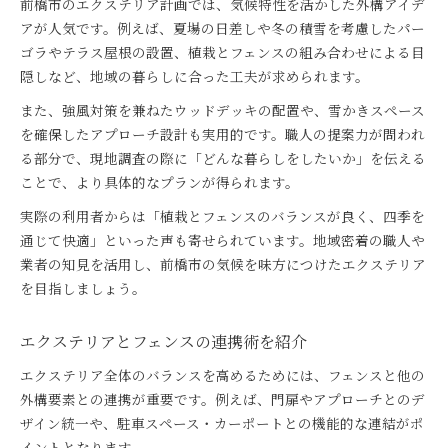
前橋市のエクステリア計画では、気候特性を活かした外構アイデ
アが人気です。例えば、夏場の日差しや冬の積雪を考慮したパー
ゴラやテラス屋根の設置、植栽とフェンスの組み合わせによる目
隠しなど、地域の暮らしに合った工夫が求められます。
また、強風対策を兼ねたウッドデッキの配置や、雪かきスペース
を確保したアプローチ設計も実用的です。職人の提案力が問われ
る部分で、現地調査の際に「どんな暮らしをしたいか」を伝える
ことで、より具体的なプランが得られます。
実際の利用者からは「植栽とフェンスのバランスが良く、四季を
通じて快適」といった声も寄せられています。地域密着の職人や
業者の知見を活用し、前橋市の気候を味方につけたエクステリア
を目指しましょう。
エクステリアとフェンスの連携術を紹介
エクステリア全体のバランスを高めるためには、フェンスと他の
外構要素との連携が重要です。例えば、門扉やアプローチとのデ
ザイン統一や、駐車スペース・カーポートとの機能的な連結がポ
イントとなります。