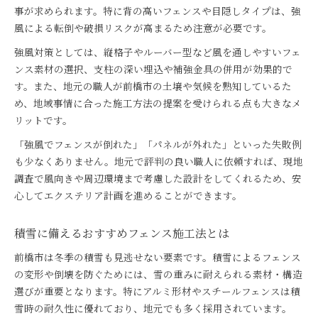
職人の施工実績と対応力を見極める方法
事が求められます。特に背の高いフェンスや目隠しタイプは、強
風による転倒や破損リスクが高まるため注意が必要です。
おすすめ職人に依頼する際の注意点まとめ
前橋市の口コミで探す安心の職人情報
強風対策としては、縦格子やルーバー型など風を通しやすいフェ
ンス素材の選択、支柱の深い埋込や補強金具の併用が効果的で
快適な暮らしへ導くフェンスの選び方
す。また、地元の職人が前橋市の土壌や気候を熟知しているた
前橋市で快適さ重視のフェンス選定ポイント
め、地域事情に合った施工方法の提案を受けられる点も大きなメ
エクステリアに調和するおすすめデザイン例
リットです。
職人が推奨する暮らしやすい設置方法
「強風でフェンスが倒れた」「パネルが外れた」といった失敗例
前橋市の住環境に合う素材と選び方
も少なくありません。地元で評判の良い職人に依頼すれば、現地
おすすめエクステリアで叶える安心生活
調査で風向きや周辺環境まで考慮した設計をしてくれるため、安
強風や積雪に負けない外構設計の工夫
心してエクステリア計画を進めることができます。
前橋市の強風対策に最適なエクステリア設計法
積雪時も安心できるおすすめフェンス構造
積雪に備えるおすすめフェンス施工法とは
職人が解説する基礎工事の重要性とは
前橋市は冬季の積雪も見逃せない要素です。積雪によるフェンス
前橋市の気候を活かす外構アイデア集
の変形や倒壊を防ぐためには、雪の重みに耐えられる素材・構造
エクステリアとフェンスの連携術を紹介
選びが重要となります。特にアルミ形材やスチールフェンスは積
雪時の耐久性に優れており、地元でも多く採用されています。
理想のエクステリア実現への具体策まとめ