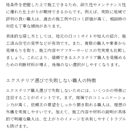
外構群馬県で選ばれる職人の見分け方
地条件を把握した上で施工できるため、耐久性やメンテナンス性
エクステリア設計に強いおすすめ職人の条件
に優れた仕上がりが期待できるからです。例えば、実際に地域で
評判の良い職人は、過去の施工例や口コミ評価が高く、相談時の
口コミで評判の前橋市職人選びの秘訣
対応も丁寧な傾向があります。
おすすめ職人のアフターサービスを比較
具体的な探し方としては、地元の口コミサイトや知人の紹介、施
エクステリアを彩る職人技の魅力を解説
工済み住宅の見学などが有効です。また、複数の職人や業者から
前橋市職人が魅せるエクステリアの技術力
見積もりを取り、施工内容やアフターサービスの充実度も比較し
おしゃれな外構を作る職人技のポイント
ましょう。これにより、信頼できるエクステリア職人を見極める
エクステリアデザイナー有名職人の工夫例
ための判断材料が増え、後悔のない選択がしやすくなります。
外構工事前橋に活きるおすすめ技術解説
前橋市で伝わる職人の施工事例と魅力
エクステリア選びで失敗しない職人の特徴
後悔しないための職人比較ガイド
エクステリア職人選びで失敗しないためには、いくつかの特徴に
前橋市でおすすめ職人比較の着眼点とは
注目することがポイントです。まず、現場でのコミュニケーショ
外構エクステリア職人比較のチェックリスト
ン力が高く、依頼主の要望をしっかり聞き取れる職人は、理想の
前橋市職人の見積もり比較で注意する点
外構を実現しやすいです。加えて、施工内容や材料の説明が具体
的で明確な職人は、仕上がりのイメージを共有しやすくトラブル
エクステリア設計力で比較する職人選び
も防げます。
職人口コミと実績を活かした選択法