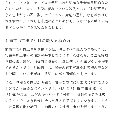
さらに、アフターサービスや保証内容が明確な業者は長期的な安
前橋市で外構工事を成功させるコツ
心につながります。実際の現場で多い失敗例として「説明不足に
前橋市エクステリア成功の職人活用法
よる仕上がりの不一致」や「アフター対応の遅れ」などが挙げら
外構工事前橋でおすすめ職人との連携術
れますので、これらを未然に防ぐためにも、信頼できる職人の特
エクステリア工事をスムーズに進める方法
徴をしっかり押さえておきましょう。
前橋市職人との打ち合わせ成功のポイント
外構群馬県で理想の仕上がりを実現するコツ
外構工事前橋で注目の職人見極め術
前橋市で外構工事を依頼する際、注目すべき職人の見極め術は、
実績や施工事例の確認が基本となります。なぜなら、豊富な経験
を持つ職人ほど、前橋市の気候や土壌に適した外構プランを提案
できるからです。具体的には、過去の施工写真やお客様の声など
を公開している業者は、透明性が高く信頼度も向上します。
また、見積もり内容が明確で、細かな要望にも柔軟に対応できる
かどうかも重要なポイントです。例えば「外 構 工事 前橋」や
「外構 群馬県」などのキーワードで検索し、複数の業者を比較
することで、より自分に合った職人を選びやすくなります。こう
した見極め術を活用し、納得のいく外構工事を実現しましょう。