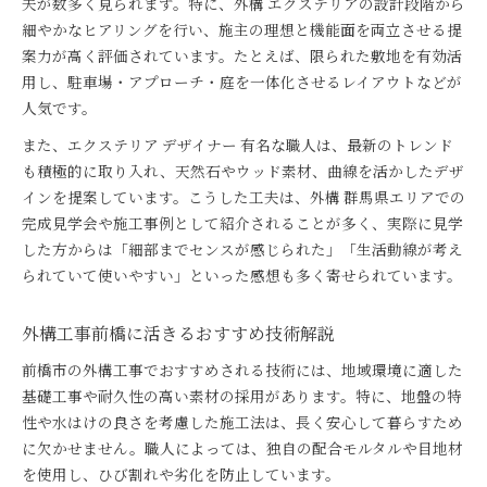
夫が数多く見られます。特に、外構 エクステリアの設計段階から
細やかなヒアリングを行い、施主の理想と機能面を両立させる提
案力が高く評価されています。たとえば、限られた敷地を有効活
用し、駐車場・アプローチ・庭を一体化させるレイアウトなどが
人気です。
また、エクステリア デザイナー 有名な職人は、最新のトレンド
も積極的に取り入れ、天然石やウッド素材、曲線を活かしたデザ
インを提案しています。こうした工夫は、外構 群馬県エリアでの
完成見学会や施工事例として紹介されることが多く、実際に見学
した方からは「細部までセンスが感じられた」「生活動線が考え
られていて使いやすい」といった感想も多く寄せられています。
外構工事前橋に活きるおすすめ技術解説
前橋市の外構工事でおすすめされる技術には、地域環境に適した
基礎工事や耐久性の高い素材の採用があります。特に、地盤の特
性や水はけの良さを考慮した施工法は、長く安心して暮らすため
に欠かせません。職人によっては、独自の配合モルタルや目地材
を使用し、ひび割れや劣化を防止しています。