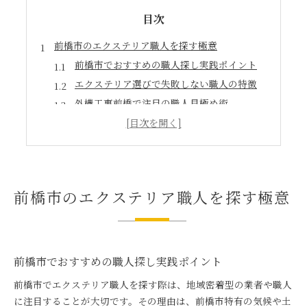
目次
前橋市のエクステリア職人を探す極意
前橋市でおすすめの職人探し実践ポイント
エクステリア選びで失敗しない職人の特徴
外構工事前橋で注目の職人見極め術
エクステリア設計と職人選びの基本知識
前橋市で外構エクステリアの依頼先選定法
理想の外構に導くおすすめ職人とは
前橋市エクステリアでおすすめ職人の条件
前橋市のエクステリア職人を探す極意
理想の外構を叶える前橋市職人の実力
エクステリアおしゃれを実現できる職人像
前橋市で外構デザイナーに求めるスキル
外構工事前橋で人気の職人選び方解説
前橋市でおすすめの職人探し実践ポイント
信頼できる前橋市職人選びのポイント
前橋市でエクステリア職人を探す際は、地域密着型の業者や職人
前橋市で信頼されるエクステリア職人の特徴
に注目することが大切です。その理由は、前橋市特有の気候や土