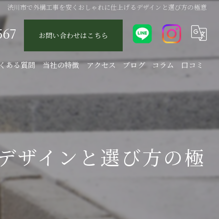
渋川市で外構工事を安くおしゃれに仕上げるデザインと選び方の極意
567
お問い合わせはこちら
くある質問
当社の特徴
アクセス
ブログ
コラム
口コミ
エクステリア
庭
駐車場
デザインと選び方の極
新築
リフォーム