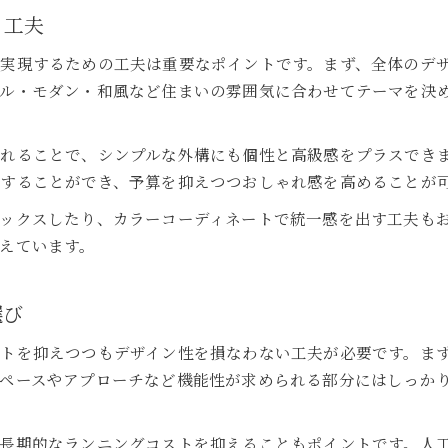
る工夫
渋川市で安い外構工事を成功させるコツ
費用とデザインを両立した外構工事の極意
実現するための工夫は重要なポイントです。まず、全体のデ
渋川市外構工事で費用とおしゃれを両立する方法
ル・モダン・和風など住まいの雰囲気に合わせてテーマを決
デザイン性と安い価格を叶える渋川市外構術
渋川市で実践する外構工事の費用節約ポイント
れることで、シンプルな外構にも個性と高級感をプラスでき
することができ、予算を抑えつつおしゃれ感を高めることが
おしゃれな外構工事を安い費用で実現するコツ
渋川市で外構工事の費用とおしゃれ感を比較
ックスしたり、カラーコーディネートで統一感を出す工夫も
渋川市で人気のおしゃれ外構アイデア集
えています。
渋川市で話題のおしゃれ外構工事アイデア
安い費用で叶う渋川市外構デザイン事例
選び
おしゃれな渋川市外構工事の人気ポイント解説
トを抑えつつもデザイン性を損なわない工夫が必要です。ま
渋川市で注目の安い外構デザインアイデア
ペースやアプローチなど機能性が求められる部分にはしっか
おしゃれと安いを両立した渋川市外構特集
失敗しない安い外構選びのポイントを徹底解説
長期的なランニングコストを抑えることもポイントです。人